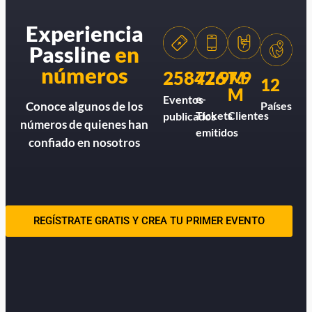
Experiencia
Passline
en
números
258426
77.9M
7.9
12
M
e-
Eventos
Países
Conoce algunos de los
Tickets
Clientes
publicados
números de quienes han
emitidos
confiado en nosotros
REGÍSTRATE GRATIS Y CREA TU PRIMER EVENTO