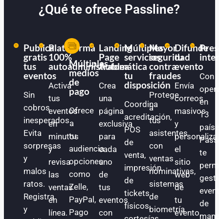
¿Qué te ofrece Passline?
Publica
Plataforma
Landing
Múltiples
Mayor
Difunde
Pres
gratis
100%
Page
servicios
seguridad
tu
inte
Múltiples
tus
autoadministrable
Automática
a
contra
evento
medios
eventos
tu
fraudes
Con
de
disposición
Activa
Crea
Envía
oper
pago
Sin
Protege
tus
una
correos
en
Coordina
cobros
a
Ofrece
eventos
página
masivos
13
acreditación,
inesperados.
tus
a
en
exclusiva
y
paíse
POS
Evita
asistentes
tu
minutos
para
personaliza
Pass
de
sorpresas
con
audiencia
y
cada
el
te
venta,
y
ventas
opciones
revisa
uno
sitio
perm
impresión
malos
nominativas,
como
las
de
web
gest
de
ratos.
sistemas
Zelle,
ventas
tus
de
even
tickets
Registra
de
PayPal,
en
eventos
tu
de
físicos,
y
biometría
Pago
línea.
con
evento.
mane
cortesías