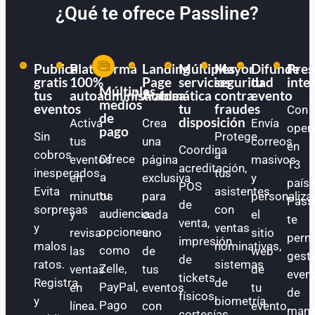
¿Qué te ofrece Passline?
Publica
Plataforma
Landing
Múltiples
Mayor
Difunde
Pres
gratis
100%
Page
servicios
seguridad
tu
inte
Múltiples
tus
autoadministrable
Automática
a
contra
evento
medios
eventos
tu
fraudes
Con
de
disposición
Activa
Crea
Envía
oper
pago
Sin
Protege
tus
una
correos
en
Coordina
cobros
a
Ofrece
eventos
página
masivos
13
acreditación,
inesperados.
tus
a
en
exclusiva
y
paíse
POS
Evita
asistentes
tu
minutos
para
personaliza
Pass
de
sorpresas
con
audiencia
y
cada
el
te
venta,
y
ventas
opciones
revisa
uno
sitio
perm
impresión
malos
nominativas,
como
las
de
web
gest
de
ratos.
sistemas
Zelle,
ventas
tus
de
even
tickets
Registra
de
PayPal,
en
eventos
tu
de
físicos,
y
biometría
Pago
línea.
con
evento.
mane
cortesías