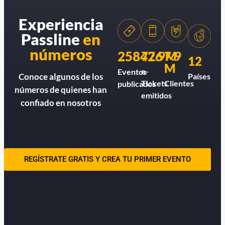
Experiencia
Passline
en
números
258426
77.9M
7.9
12
M
e-
Eventos
Países
Conoce algunos de los
Tickets
Clientes
publicados
números de quienes han
emitidos
confiado en nosotros
REGÍSTRATE GRATIS Y CREA TU PRIMER EVENTO