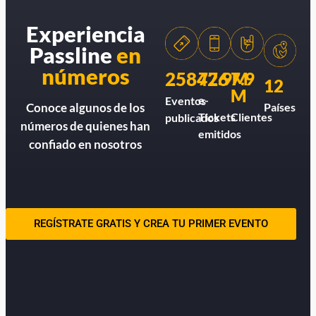
Experiencia
Passline
en
números
258426
77.9M
7.9
12
M
e-
Eventos
Países
Conoce algunos de los
Tickets
Clientes
publicados
números de quienes han
emitidos
confiado en nosotros
REGÍSTRATE GRATIS Y CREA TU PRIMER EVENTO