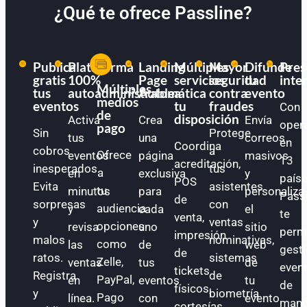
¿Qué te ofrece Passline?
Publica
Plataforma
Landing
Múltiples
Mayor
Difunde
Pres
gratis
100%
Page
servicios
seguridad
tu
inte
Múltiples
tus
autoadministrable
Automática
a
contra
evento
medios
eventos
tu
fraudes
Con
de
disposición
Activa
Crea
Envía
oper
pago
Sin
Protege
tus
una
correos
en
Coordina
cobros
a
Ofrece
eventos
página
masivos
13
acreditación,
inesperados.
tus
a
en
exclusiva
y
paíse
POS
Evita
asistentes
tu
minutos
para
personaliza
Pass
de
sorpresas
con
audiencia
y
cada
el
te
venta,
y
ventas
opciones
revisa
uno
sitio
perm
impresión
malos
nominativas,
como
las
de
web
gest
de
ratos.
sistemas
Zelle,
ventas
tus
de
even
tickets
Registra
de
PayPal,
en
eventos
tu
de
físicos,
y
biometría
Pago
línea.
con
evento.
mane
cortesías