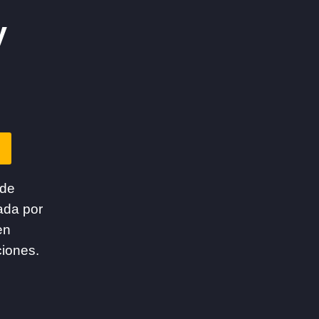
y
 de
ada por
en
ciones.