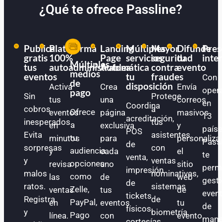
¿Qué te ofrece Passline?
Publica
Plataforma
Landing
Múltiples
Mayor
Difunde
Pres
gratis
100%
Page
servicios
seguridad
tu
inte
Múltiples
tus
autoadministrable
Automática
a
contra
evento
medios
eventos
tu
fraudes
Con
de
disposición
Activa
Crea
Envía
oper
pago
Sin
Protege
tus
una
correos
en
Coordina
cobros
a
Ofrece
eventos
página
masivos
13
acreditación,
inesperados.
tus
a
en
exclusiva
y
paíse
POS
Evita
asistentes
tu
minutos
para
personaliza
Pass
de
sorpresas
con
audiencia
y
cada
el
te
venta,
y
ventas
opciones
revisa
uno
sitio
perm
impresión
malos
nominativas,
como
las
de
web
gest
de
ratos.
sistemas
Zelle,
ventas
tus
de
even
tickets
Registra
de
PayPal,
en
eventos
tu
de
físicos,
y
biometría
Pago
línea.
con
evento.
mane
cortesías