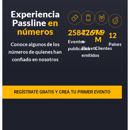
Experiencia
Passline
en
números
258426
77.9M
7.9
12
M
e-
Eventos
Países
Conoce algunos de los
Tickets
Clientes
publicados
números de quienes han
emitidos
confiado en nosotros
REGÍSTRATE GRATIS Y CREA TU PRIMER EVENTO