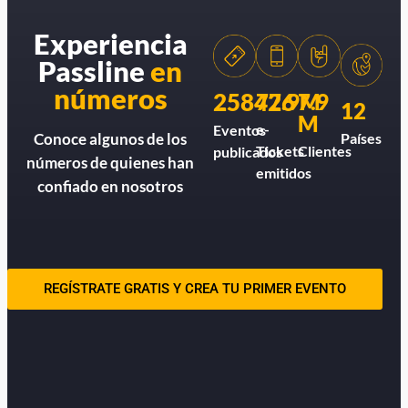
Experiencia
Passline
en
números
258426
77.9M
7.9
12
M
e-
Eventos
Países
Conoce algunos de los
Tickets
Clientes
publicados
números de quienes han
emitidos
confiado en nosotros
REGÍSTRATE GRATIS Y CREA TU PRIMER EVENTO