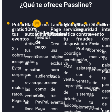
¿Qué te ofrece Passline?
Publica
Plataforma
Landing
Múltiples
Mayor
Difunde
Pres
gratis
100%
Page
servicios
seguridad
tu
inte
Múltiples
tus
autoadministrable
Automática
a
contra
evento
medios
eventos
tu
fraudes
Con
de
disposición
Activa
Crea
Envía
oper
pago
Sin
Protege
tus
una
correos
en
Coordina
cobros
a
Ofrece
eventos
página
masivos
13
acreditación,
inesperados.
tus
a
en
exclusiva
y
paíse
POS
Evita
asistentes
tu
minutos
para
personaliza
Pass
de
sorpresas
con
audiencia
y
cada
el
te
venta,
y
ventas
opciones
revisa
uno
sitio
perm
impresión
malos
nominativas,
como
las
de
web
gest
de
ratos.
sistemas
Zelle,
ventas
tus
de
even
tickets
Registra
de
PayPal,
en
eventos
tu
de
físicos,
y
biometría
Pago
línea.
con
evento.
mane
cortesías