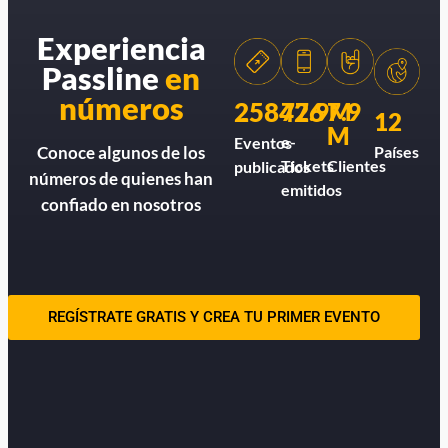
Experiencia
Passline
en
números
258426
77.9M
7.9
12
M
e-
Eventos
Países
Conoce algunos de los
Tickets
Clientes
publicados
números de quienes han
emitidos
confiado en nosotros
REGÍSTRATE GRATIS Y CREA TU PRIMER EVENTO