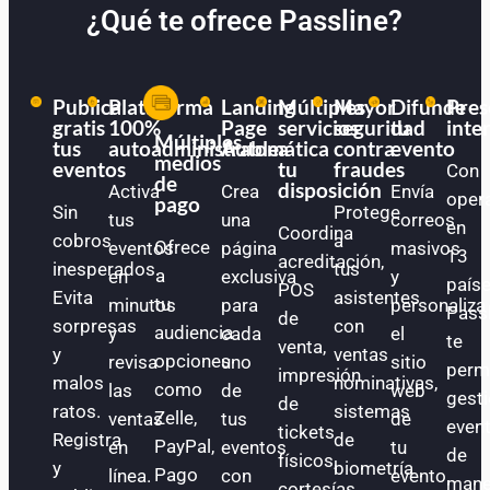
¿Qué te ofrece Passline?
Publica
Plataforma
Landing
Múltiples
Mayor
Difunde
Pres
gratis
100%
Page
servicios
seguridad
tu
inte
Múltiples
tus
autoadministrable
Automática
a
contra
evento
medios
eventos
tu
fraudes
Con
de
disposición
Activa
Crea
Envía
oper
pago
Sin
Protege
tus
una
correos
en
Coordina
cobros
a
Ofrece
eventos
página
masivos
13
acreditación,
inesperados.
tus
a
en
exclusiva
y
paíse
POS
Evita
asistentes
tu
minutos
para
personaliza
Pass
de
sorpresas
con
audiencia
y
cada
el
te
venta,
y
ventas
opciones
revisa
uno
sitio
perm
impresión
malos
nominativas,
como
las
de
web
gest
de
ratos.
sistemas
Zelle,
ventas
tus
de
even
tickets
Registra
de
PayPal,
en
eventos
tu
de
físicos,
y
biometría
Pago
línea.
con
evento.
mane
cortesías