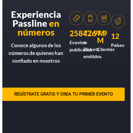
Experiencia
Passline
en
números
258426
77.9M
7.9
12
M
e-
Eventos
Países
Conoce algunos de los
Tickets
Clientes
publicados
números de quienes han
emitidos
confiado en nosotros
REGÍSTRATE GRATIS Y CREA TU PRIMER EVENTO