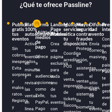
¿Qué te ofrece Passline?
Publica
Plataforma
Landing
Múltiples
Mayor
Difunde
Pres
gratis
100%
Page
servicios
seguridad
tu
inte
Múltiples
tus
autoadministrable
Automática
a
contra
evento
medios
eventos
tu
fraudes
Con
de
disposición
Activa
Crea
Envía
oper
pago
Sin
Protege
tus
una
correos
en
Coordina
cobros
a
Ofrece
eventos
página
masivos
13
acreditación,
inesperados.
tus
a
en
exclusiva
y
paíse
POS
Evita
asistentes
tu
minutos
para
personaliza
Pass
de
sorpresas
con
audiencia
y
cada
el
te
venta,
y
ventas
opciones
revisa
uno
sitio
perm
impresión
malos
nominativas,
como
las
de
web
gest
de
ratos.
sistemas
Zelle,
ventas
tus
de
even
tickets
Registra
de
PayPal,
en
eventos
tu
de
físicos,
y
biometría
Pago
línea.
con
evento.
mane
cortesías