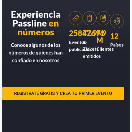
Experiencia
Passline
en
números
258426
77.9M
7.9
12
M
e-
Eventos
Países
Conoce algunos de los
Tickets
Clientes
publicados
números de quienes han
emitidos
confiado en nosotros
REGÍSTRATE GRATIS Y CREA TU PRIMER EVENTO