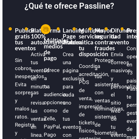
¿Qué te ofrece Passline?
Publica
Plataforma
Landing
Múltiples
Mayor
Difunde
Pres
gratis
100%
Page
servicios
seguridad
tu
inte
Múltiples
tus
autoadministrable
Automática
a
contra
evento
medios
eventos
tu
fraudes
Con
de
disposición
Activa
Crea
Envía
oper
pago
Sin
Protege
tus
una
correos
en
Coordina
cobros
a
Ofrece
eventos
página
masivos
13
acreditación,
inesperados.
tus
a
en
exclusiva
y
paíse
POS
Evita
asistentes
tu
minutos
para
personaliza
Pass
de
sorpresas
con
audiencia
y
cada
el
te
venta,
y
ventas
opciones
revisa
uno
sitio
perm
impresión
malos
nominativas,
como
las
de
web
gest
de
ratos.
sistemas
Zelle,
ventas
tus
de
even
tickets
Registra
de
PayPal,
en
eventos
tu
de
físicos,
y
biometría
Pago
línea.
con
evento.
mane
cortesías