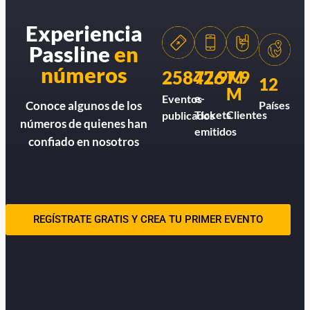
Experiencia
Passline
en
números
258426
77.9M
7.9
12
M
e-
Eventos
Países
Conoce algunos de los
Tickets
Clientes
publicados
números de quienes han
emitidos
confiado en nosotros
REGÍSTRATE GRATIS Y CREA TU PRIMER EVENTO