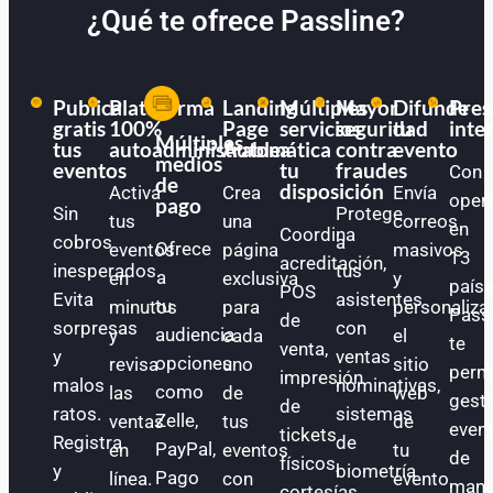
¿Qué te ofrece Passline?
Publica
Plataforma
Landing
Múltiples
Mayor
Difunde
Pres
gratis
100%
Page
servicios
seguridad
tu
inte
Múltiples
tus
autoadministrable
Automática
a
contra
evento
medios
eventos
tu
fraudes
Con
de
disposición
Activa
Crea
Envía
oper
pago
Sin
Protege
tus
una
correos
en
Coordina
cobros
a
Ofrece
eventos
página
masivos
13
acreditación,
inesperados.
tus
a
en
exclusiva
y
paíse
POS
Evita
asistentes
tu
minutos
para
personaliza
Pass
de
sorpresas
con
audiencia
y
cada
el
te
venta,
y
ventas
opciones
revisa
uno
sitio
perm
impresión
malos
nominativas,
como
las
de
web
gest
de
ratos.
sistemas
Zelle,
ventas
tus
de
even
tickets
Registra
de
PayPal,
en
eventos
tu
de
físicos,
y
biometría
Pago
línea.
con
evento.
mane
cortesías