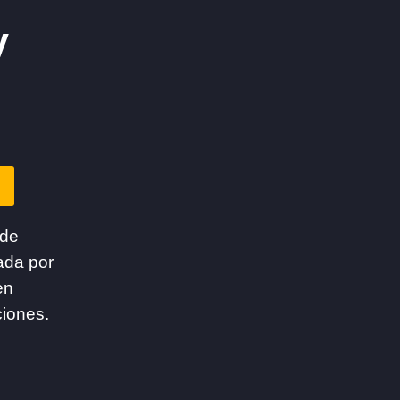
y
 de
ada por
en
ciones.