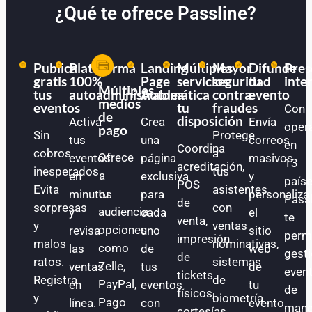
¿Qué te ofrece Passline?
Publica
Plataforma
Landing
Múltiples
Mayor
Difunde
Pres
gratis
100%
Page
servicios
seguridad
tu
inte
Múltiples
tus
autoadministrable
Automática
a
contra
evento
medios
eventos
tu
fraudes
Con
de
disposición
Activa
Crea
Envía
oper
pago
Sin
Protege
tus
una
correos
en
Coordina
cobros
a
Ofrece
eventos
página
masivos
13
acreditación,
inesperados.
tus
a
en
exclusiva
y
paíse
POS
Evita
asistentes
tu
minutos
para
personaliza
Pass
de
sorpresas
con
audiencia
y
cada
el
te
venta,
y
ventas
opciones
revisa
uno
sitio
perm
impresión
malos
nominativas,
como
las
de
web
gest
de
ratos.
sistemas
Zelle,
ventas
tus
de
even
tickets
Registra
de
PayPal,
en
eventos
tu
de
físicos,
y
biometría
Pago
línea.
con
evento.
mane
cortesías