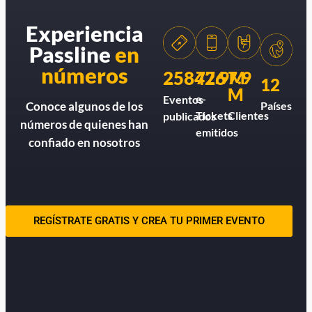
Experiencia
Passline
en
números
258426
77.9M
7.9
12
M
e-
Eventos
Países
Conoce algunos de los
Tickets
Clientes
publicados
números de quienes han
emitidos
confiado en nosotros
REGÍSTRATE GRATIS Y CREA TU PRIMER EVENTO