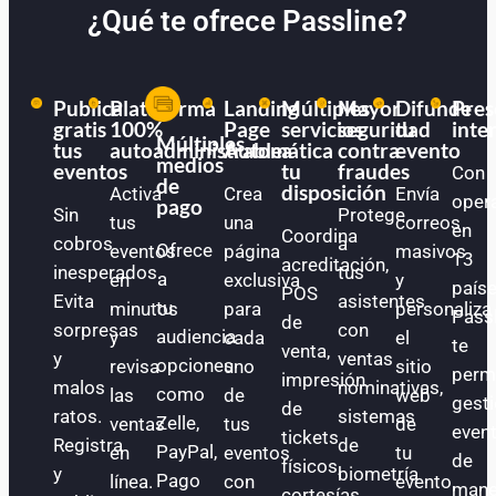
¿Qué te ofrece Passline?
Publica
Plataforma
Landing
Múltiples
Mayor
Difunde
Pres
gratis
100%
Page
servicios
seguridad
tu
inte
Múltiples
tus
autoadministrable
Automática
a
contra
evento
medios
eventos
tu
fraudes
Con
de
disposición
Activa
Crea
Envía
oper
pago
Sin
Protege
tus
una
correos
en
Coordina
cobros
a
Ofrece
eventos
página
masivos
13
acreditación,
inesperados.
tus
a
en
exclusiva
y
paíse
POS
Evita
asistentes
tu
minutos
para
personaliza
Pass
de
sorpresas
con
audiencia
y
cada
el
te
venta,
y
ventas
opciones
revisa
uno
sitio
perm
impresión
malos
nominativas,
como
las
de
web
gest
de
ratos.
sistemas
Zelle,
ventas
tus
de
even
tickets
Registra
de
PayPal,
en
eventos
tu
de
físicos,
y
biometría
Pago
línea.
con
evento.
mane
cortesías