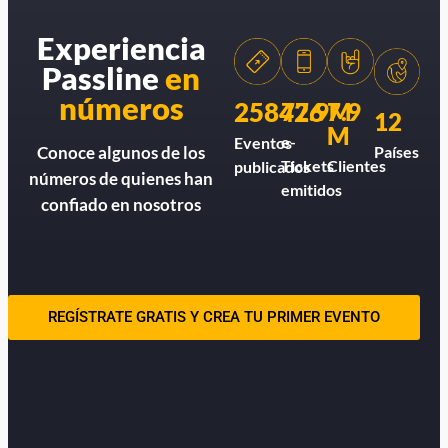
Experiencia
Passline
en
números
258426
77.9M
7.9
12
M
e-
Eventos
Países
Conoce algunos de los
Tickets
Clientes
publicados
números de quienes han
emitidos
confiado en nosotros
REGÍSTRATE GRATIS Y CREA TU PRIMER EVENTO