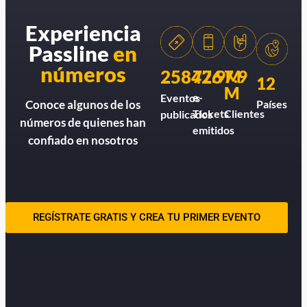
Experiencia
Passline
en
números
258426
77.9M
7.9
12
M
e-
Eventos
Países
Conoce algunos de los
Tickets
Clientes
publicados
números de quienes han
emitidos
confiado en nosotros
REGÍSTRATE GRATIS Y CREA TU PRIMER EVENTO