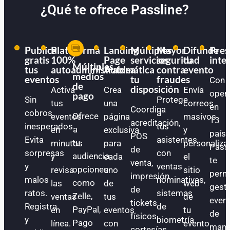
¿Qué te ofrece Passline?
Publica
Plataforma
Landing
Múltiples
Mayor
Difunde
Pres
gratis
100%
Page
servicios
seguridad
tu
inte
Múltiples
tus
autoadministrable
Automática
a
contra
evento
medios
eventos
tu
fraudes
Con
de
disposición
Activa
Crea
Envía
oper
pago
Sin
Protege
tus
una
correos
en
Coordina
cobros
a
Ofrece
eventos
página
masivos
13
acreditación,
inesperados.
tus
a
en
exclusiva
y
paíse
POS
Evita
asistentes
tu
minutos
para
personaliza
Pass
de
sorpresas
con
audiencia
y
cada
el
te
venta,
y
ventas
opciones
revisa
uno
sitio
perm
impresión
malos
nominativas,
como
las
de
web
gest
de
ratos.
sistemas
Zelle,
ventas
tus
de
even
tickets
Registra
de
PayPal,
en
eventos
tu
de
físicos,
y
biometría
Pago
línea.
con
evento.
mane
cortesías