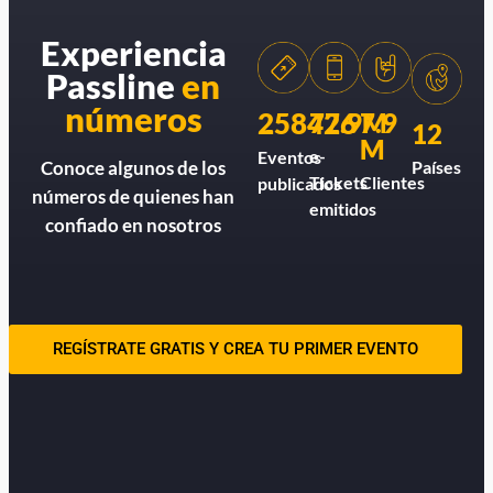
Experiencia
Passline
en
números
258426
77.9M
7.9
12
M
e-
Eventos
Países
Conoce algunos de los
Tickets
Clientes
publicados
números de quienes han
emitidos
confiado en nosotros
REGÍSTRATE GRATIS Y CREA TU PRIMER EVENTO