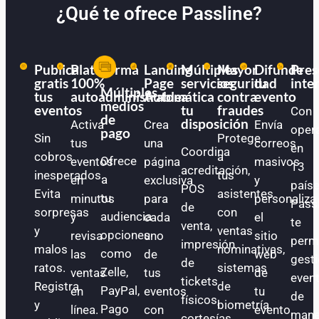
¿Qué te ofrece Passline?
Publica
Plataforma
Landing
Múltiples
Mayor
Difunde
Pres
gratis
100%
Page
servicios
seguridad
tu
inte
Múltiples
tus
autoadministrable
Automática
a
contra
evento
medios
eventos
tu
fraudes
Con
de
disposición
Activa
Crea
Envía
oper
pago
Sin
Protege
tus
una
correos
en
Coordina
cobros
a
Ofrece
eventos
página
masivos
13
acreditación,
inesperados.
tus
a
en
exclusiva
y
paíse
POS
Evita
asistentes
tu
minutos
para
personaliza
Pass
de
sorpresas
con
audiencia
y
cada
el
te
venta,
y
ventas
opciones
revisa
uno
sitio
perm
impresión
malos
nominativas,
como
las
de
web
gest
de
ratos.
sistemas
Zelle,
ventas
tus
de
even
tickets
Registra
de
PayPal,
en
eventos
tu
de
físicos,
y
biometría
Pago
línea.
con
evento.
mane
cortesías