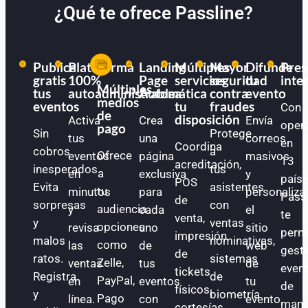
¿Qué te ofrece Passline?
Publica
Plataforma
Landing
Múltiples
Mayor
Difunde
Pres
gratis
100%
Page
servicios
seguridad
tu
inte
Múltiples
tus
autoadministrable
Automática
a
contra
evento
medios
eventos
tu
fraudes
Con
de
disposición
Activa
Crea
Envía
oper
pago
Sin
Protege
tus
una
correos
en
Coordina
cobros
a
Ofrece
eventos
página
masivos
13
acreditación,
inesperados.
tus
a
en
exclusiva
y
paíse
POS
Evita
asistentes
tu
minutos
para
personaliza
Pass
de
sorpresas
con
audiencia
y
cada
el
te
venta,
y
ventas
opciones
revisa
uno
sitio
perm
impresión
malos
nominativas,
como
las
de
web
gest
de
ratos.
sistemas
Zelle,
ventas
tus
de
even
tickets
Registra
de
PayPal,
en
eventos
tu
de
físicos,
y
biometría
Pago
línea.
con
evento.
mane
cortesías