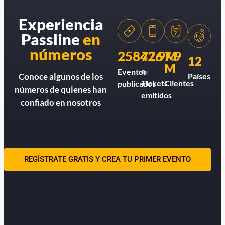
Experiencia
Passline
en
números
258426
77.9M
7.9
12
M
e-
Eventos
Países
Conoce algunos de los
Tickets
Clientes
publicados
números de quienes han
emitidos
confiado en nosotros
REGÍSTRATE GRATIS Y CREA TU PRIMER EVENTO