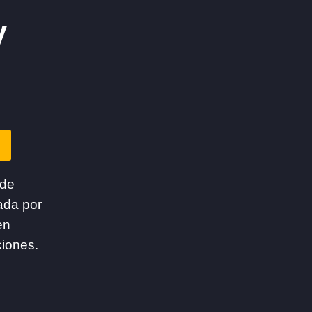
y
 de
ada por
en
ciones.