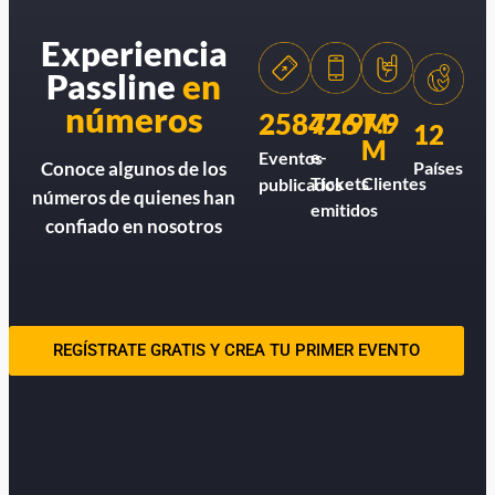
Experiencia
Passline
en
números
258426
77.9M
7.9
12
M
e-
Eventos
Países
Conoce algunos de los
Tickets
Clientes
publicados
números de quienes han
emitidos
confiado en nosotros
REGÍSTRATE GRATIS Y CREA TU PRIMER EVENTO