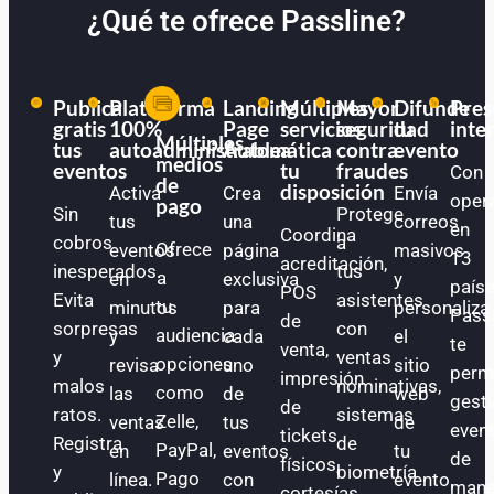
¿Qué te ofrece Passline?
Publica
Plataforma
Landing
Múltiples
Mayor
Difunde
Pres
gratis
100%
Page
servicios
seguridad
tu
inte
Múltiples
tus
autoadministrable
Automática
a
contra
evento
medios
eventos
tu
fraudes
Con
de
disposición
Activa
Crea
Envía
oper
pago
Sin
Protege
tus
una
correos
en
Coordina
cobros
a
Ofrece
eventos
página
masivos
13
acreditación,
inesperados.
tus
a
en
exclusiva
y
paíse
POS
Evita
asistentes
tu
minutos
para
personaliza
Pass
de
sorpresas
con
audiencia
y
cada
el
te
venta,
y
ventas
opciones
revisa
uno
sitio
perm
impresión
malos
nominativas,
como
las
de
web
gest
de
ratos.
sistemas
Zelle,
ventas
tus
de
even
tickets
Registra
de
PayPal,
en
eventos
tu
de
físicos,
y
biometría
Pago
línea.
con
evento.
mane
cortesías