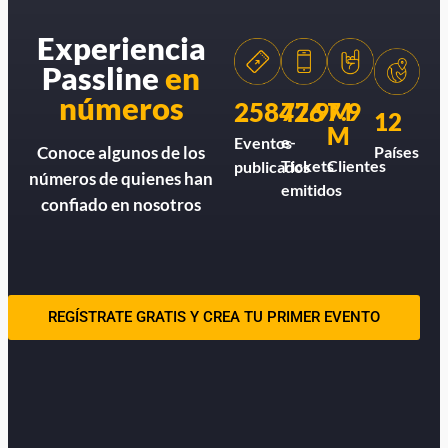
Experiencia
Passline
en
números
258426
77.9M
7.9
12
M
e-
Eventos
Países
Conoce algunos de los
Tickets
Clientes
publicados
números de quienes han
emitidos
confiado en nosotros
REGÍSTRATE GRATIS Y CREA TU PRIMER EVENTO