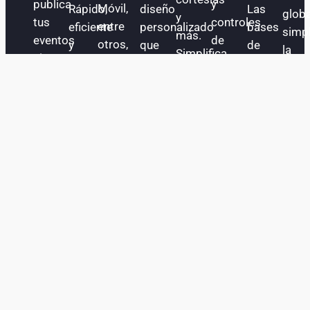
publica
y
Móvil,
Rápido,
diseño
Las
globa
y
tus
controles
entre
eficiente
personalizado
bases
simpl
más.
eventos
de
otros,
y
que
de
la
Simplifica
sin
acceso
para
sin
resalte
datos
logís
toda
costo
para
vender
complicaciones.
los
se
y
la
alguno.
un
más
atributos
quedan
facil
operación
evento
entradas
de
para
giras
de
seguro.
y
tu
ti,
o
tu
mantener
evento.
ayudando
prod
evento.
todo
a
inter
bajo
que
control,
sigas
evitando
conectando
las
con
transferencias
tu
complicadas.
audiencia.