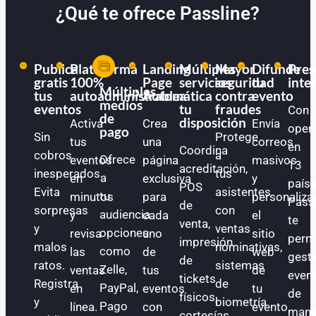
¿Qué te ofrece Passline?
Publica
Plataforma
Landing
Múltiples
Mayor
Difunde
Pres
gratis
100%
Page
servicios
seguridad
tu
inte
Múltiples
tus
autoadministrable
Automática
a
contra
evento
medios
eventos
tu
fraudes
Con
de
disposición
Activa
Crea
Envía
oper
pago
Sin
Protege
tus
una
correos
en
Coordina
cobros
a
Ofrece
eventos
página
masivos
13
acreditación,
inesperados.
tus
a
en
exclusiva
y
paíse
POS
Evita
asistentes
tu
minutos
para
personaliza
Pass
de
sorpresas
con
audiencia
y
cada
el
te
venta,
y
ventas
opciones
revisa
uno
sitio
perm
impresión
malos
nominativas,
como
las
de
web
gest
de
ratos.
sistemas
Zelle,
ventas
tus
de
even
tickets
Registra
de
PayPal,
en
eventos
tu
de
físicos,
y
biometría
Pago
línea.
con
evento.
mane
cortesías