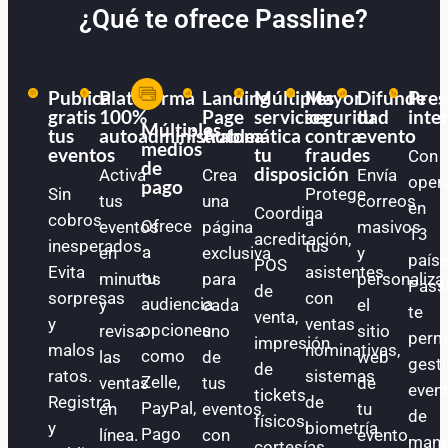
¿Qué te ofrece Passline?
Publica
Plataforma
Landing
Múltiples
Mayor
Difunde
Pres
gratis
100%
Page
servicios
seguridad
tu
inte
Múltiples
tus
autoadministrable
Automática
a
contra
evento
medios
eventos
tu
fraudes
Con
de
disposición
Activa
Crea
Envía
oper
pago
Sin
Protege
tus
una
correos
en
Coordina
cobros
a
Ofrece
eventos
página
masivos
13
acreditación,
inesperados.
tus
a
en
exclusiva
y
paíse
POS
Evita
asistentes
tu
minutos
para
personaliza
Pass
de
sorpresas
con
audiencia
y
cada
el
te
venta,
y
ventas
opciones
revisa
uno
sitio
perm
impresión
malos
nominativas,
como
las
de
web
gest
de
ratos.
sistemas
Zelle,
ventas
tus
de
even
tickets
Registra
de
PayPal,
en
eventos
tu
de
físicos,
y
biometría
Pago
línea.
con
evento.
mane
cortesías