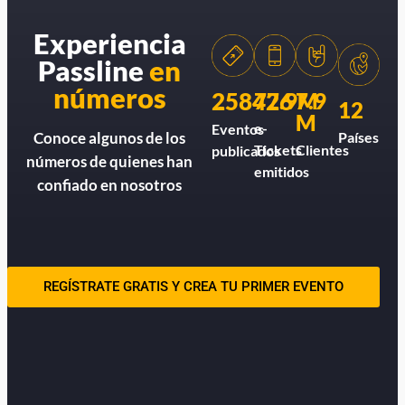
Experiencia
Passline
en
números
258426
77.9M
7.9
12
M
e-
Eventos
Países
Conoce algunos de los
Tickets
Clientes
publicados
números de quienes han
emitidos
confiado en nosotros
REGÍSTRATE GRATIS Y CREA TU PRIMER EVENTO