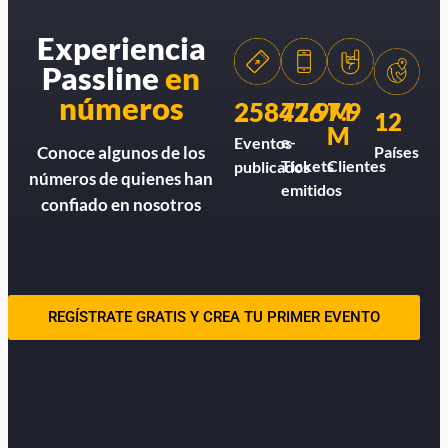
Experiencia
Passline
en
números
258426
77.9M
7.9
12
M
e-
Eventos
Países
Conoce algunos de los
Tickets
Clientes
publicados
números de quienes han
emitidos
confiado en nosotros
REGÍSTRATE GRATIS Y CREA TU PRIMER EVENTO