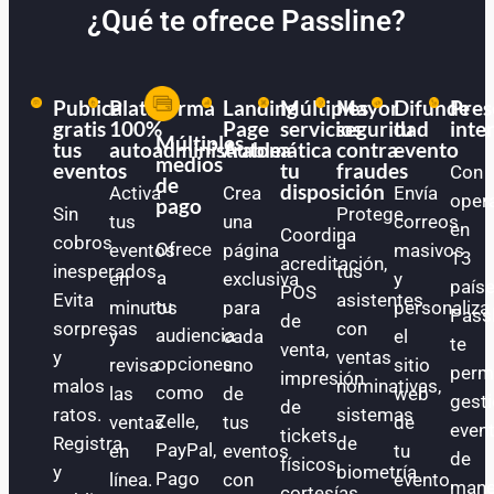
¿Qué te ofrece Passline?
Publica
Plataforma
Landing
Múltiples
Mayor
Difunde
Pres
gratis
100%
Page
servicios
seguridad
tu
inte
Múltiples
tus
autoadministrable
Automática
a
contra
evento
medios
eventos
tu
fraudes
Con
de
disposición
Activa
Crea
Envía
oper
pago
Sin
Protege
tus
una
correos
en
Coordina
cobros
a
Ofrece
eventos
página
masivos
13
acreditación,
inesperados.
tus
a
en
exclusiva
y
paíse
POS
Evita
asistentes
tu
minutos
para
personaliza
Pass
de
sorpresas
con
audiencia
y
cada
el
te
venta,
y
ventas
opciones
revisa
uno
sitio
perm
impresión
malos
nominativas,
como
las
de
web
gest
de
ratos.
sistemas
Zelle,
ventas
tus
de
even
tickets
Registra
de
PayPal,
en
eventos
tu
de
físicos,
y
biometría
Pago
línea.
con
evento.
mane
cortesías