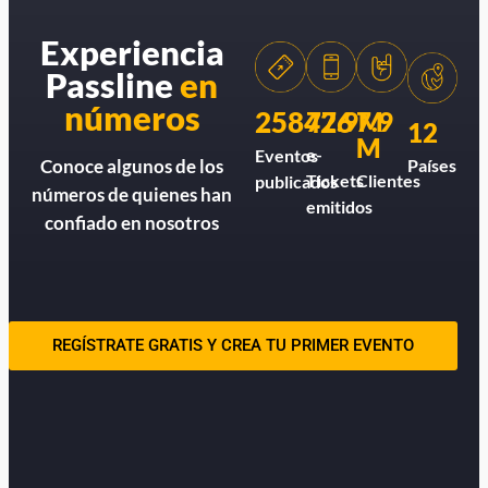
Experiencia
Passline
en
números
258426
77.9M
7.9
12
M
e-
Eventos
Países
Conoce algunos de los
Tickets
Clientes
publicados
números de quienes han
emitidos
confiado en nosotros
REGÍSTRATE GRATIS Y CREA TU PRIMER EVENTO