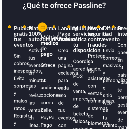
¿Qué te ofrece Passline?
Publica
Plataforma
Landing
Múltiples
Mayor
Difunde
Pres
gratis
100%
Page
servicios
seguridad
tu
inte
Múltiples
tus
autoadministrable
Automática
a
contra
evento
medios
eventos
tu
fraudes
Con
de
disposición
Activa
Crea
Envía
oper
pago
Sin
Protege
tus
una
correos
en
Coordina
cobros
a
Ofrece
eventos
página
masivos
13
acreditación,
inesperados.
tus
a
en
exclusiva
y
paíse
POS
Evita
asistentes
tu
minutos
para
personaliza
Pass
de
sorpresas
con
audiencia
y
cada
el
te
venta,
y
ventas
opciones
revisa
uno
sitio
perm
impresión
malos
nominativas,
como
las
de
web
gest
de
ratos.
sistemas
Zelle,
ventas
tus
de
even
tickets
Registra
de
PayPal,
en
eventos
tu
de
físicos,
y
biometría
Pago
línea.
con
evento.
mane
cortesías