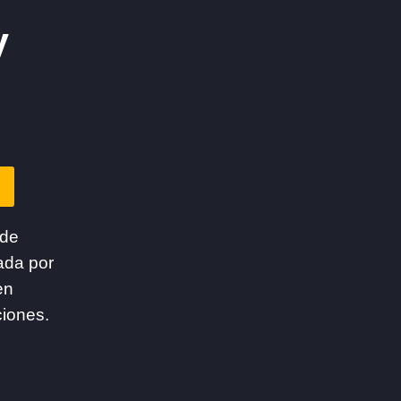
y
 de
ada por
en
ciones.