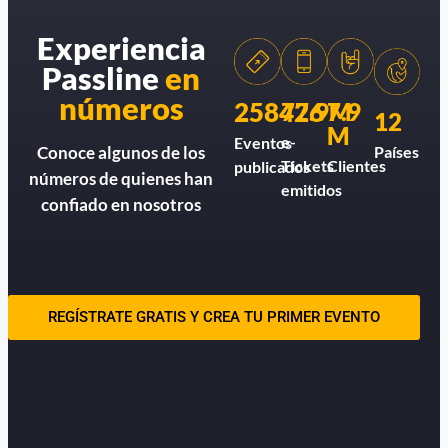
Experiencia
Passline
en
números
258426
77.9M
7.9
12
M
e-
Eventos
Países
Conoce algunos de los
Tickets
Clientes
publicados
números de quienes han
emitidos
confiado en nosotros
REGÍSTRATE GRATIS Y CREA TU PRIMER EVENTO