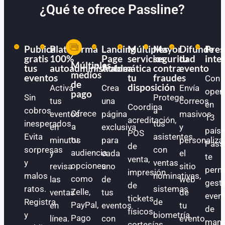
¿Qué te ofrece Passline?
Publica
Plataforma
Landing
Múltiples
Mayor
Difunde
Pres
gratis
100%
Page
servicios
seguridad
tu
inte
Múltiples
tus
autoadministrable
Automática
a
contra
evento
medios
eventos
tu
fraudes
Con
de
disposición
Activa
Crea
Envía
oper
pago
Sin
Protege
tus
una
correos
en
Coordina
cobros
a
Ofrece
eventos
página
masivos
13
acreditación,
inesperados.
tus
a
en
exclusiva
y
paíse
POS
Evita
asistentes
tu
minutos
para
personaliza
Pass
de
sorpresas
con
audiencia
y
cada
el
te
venta,
y
ventas
opciones
revisa
uno
sitio
perm
impresión
malos
nominativas,
como
las
de
web
gest
de
ratos.
sistemas
Zelle,
ventas
tus
de
even
tickets
Registra
de
PayPal,
en
eventos
tu
de
físicos,
y
biometría
Pago
línea.
con
evento.
mane
cortesías