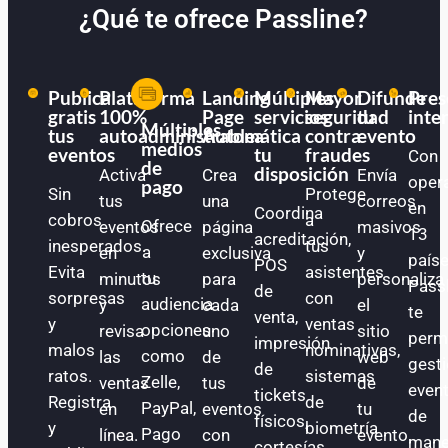
¿Qué te ofrece Passline?
Publica
Plataforma
Landing
Múltiples
Mayor
Difunde
Pres
gratis
100%
Page
servicios
seguridad
tu
inte
Múltiples
tus
autoadministrable
Automática
a
contra
evento
medios
eventos
tu
fraudes
Con
de
disposición
Activa
Crea
Envía
oper
pago
Sin
Protege
tus
una
correos
en
Coordina
cobros
a
Ofrece
eventos
página
masivos
13
acreditación,
inesperados.
tus
a
en
exclusiva
y
paíse
POS
Evita
asistentes
tu
minutos
para
personaliza
Pass
de
sorpresas
con
audiencia
y
cada
el
te
venta,
y
ventas
opciones
revisa
uno
sitio
perm
impresión
malos
nominativas,
como
las
de
web
gest
de
ratos.
sistemas
Zelle,
ventas
tus
de
even
tickets
Registra
de
PayPal,
en
eventos
tu
de
físicos,
y
biometría
Pago
línea.
con
evento.
mane
cortesías