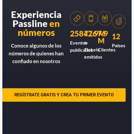
Experiencia
Passline
en
números
258426
77.9M
7.9
12
M
e-
Eventos
Países
Conoce algunos de los
Tickets
Clientes
publicados
números de quienes han
emitidos
confiado en nosotros
REGÍSTRATE GRATIS Y CREA TU PRIMER EVENTO