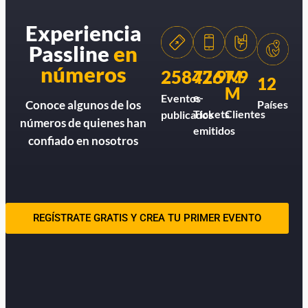
Experiencia
Passline
en
números
258426
77.9M
7.9
12
M
e-
Eventos
Países
Conoce algunos de los
Tickets
Clientes
publicados
números de quienes han
emitidos
confiado en nosotros
REGÍSTRATE GRATIS Y CREA TU PRIMER EVENTO