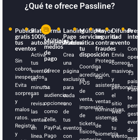
¿Qué te ofrece Passline?
Publica
Plataforma
Landing
Múltiples
Mayor
Difunde
Pres
gratis
100%
Page
servicios
seguridad
tu
inte
Múltiples
tus
autoadministrable
Automática
a
contra
evento
medios
eventos
tu
fraudes
Con
de
disposición
Activa
Crea
Envía
oper
pago
Sin
Protege
tus
una
correos
en
Coordina
cobros
a
Ofrece
eventos
página
masivos
13
acreditación,
inesperados.
tus
a
en
exclusiva
y
paíse
POS
Evita
asistentes
tu
minutos
para
personaliza
Pass
de
sorpresas
con
audiencia
y
cada
el
te
venta,
y
ventas
opciones
revisa
uno
sitio
perm
impresión
malos
nominativas,
como
las
de
web
gest
de
ratos.
sistemas
Zelle,
ventas
tus
de
even
tickets
Registra
de
PayPal,
en
eventos
tu
de
físicos,
y
biometría
Pago
línea.
con
evento.
mane
cortesías