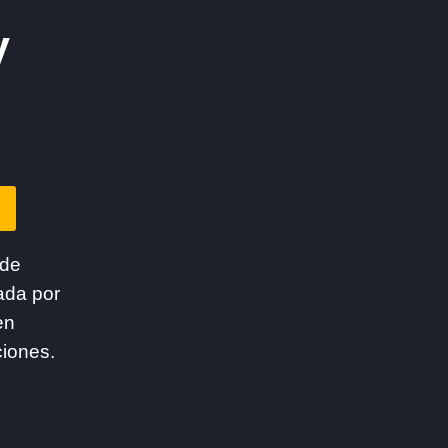
y
 de
ada por
en
ciones.