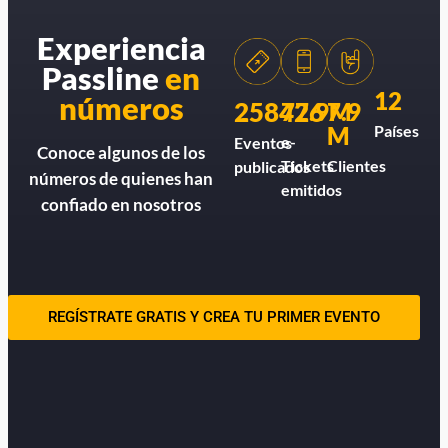
Experiencia
Passline
en
12
números
258426
77.9M
7.9
M
Países
e-
Eventos
Conoce algunos de los
Tickets
Clientes
publicados
números de quienes han
emitidos
confiado en nosotros
REGÍSTRATE GRATIS Y CREA TU PRIMER EVENTO