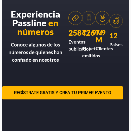
Experiencia
Passline
en
números
258426
77.9M
7.9
12
M
e-
Eventos
Países
Conoce algunos de los
Tickets
Clientes
publicados
números de quienes han
emitidos
confiado en nosotros
REGÍSTRATE GRATIS Y CREA TU PRIMER EVENTO