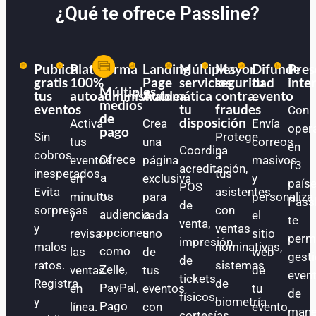
¿Qué te ofrece Passline?
Publica
Plataforma
Landing
Múltiples
Mayor
Difunde
Pres
gratis
100%
Page
servicios
seguridad
tu
inte
Múltiples
tus
autoadministrable
Automática
a
contra
evento
medios
eventos
tu
fraudes
Con
de
disposición
Activa
Crea
Envía
oper
pago
Sin
Protege
tus
una
correos
en
Coordina
cobros
a
Ofrece
eventos
página
masivos
13
acreditación,
inesperados.
tus
a
en
exclusiva
y
paíse
POS
Evita
asistentes
tu
minutos
para
personaliza
Pass
de
sorpresas
con
audiencia
y
cada
el
te
venta,
y
ventas
opciones
revisa
uno
sitio
perm
impresión
malos
nominativas,
como
las
de
web
gest
de
ratos.
sistemas
Zelle,
ventas
tus
de
even
tickets
Registra
de
PayPal,
en
eventos
tu
de
físicos,
y
biometría
Pago
línea.
con
evento.
mane
cortesías