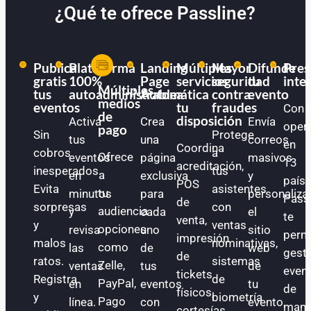
¿Qué te ofrece Passline?
Publica
Plataforma
Landing
Múltiples
Mayor
Difunde
Pres
gratis
100%
Page
servicios
seguridad
tu
inte
Múltiples
tus
autoadministrable
Automática
a
contra
evento
medios
eventos
tu
fraudes
Con
de
disposición
Activa
Crea
Envía
oper
pago
Sin
Protege
tus
una
correos
en
Coordina
cobros
a
Ofrece
eventos
página
masivos
13
acreditación,
inesperados.
tus
a
en
exclusiva
y
paíse
POS
Evita
asistentes
tu
minutos
para
personaliza
Pass
de
sorpresas
con
audiencia
y
cada
el
te
venta,
y
ventas
opciones
revisa
uno
sitio
perm
impresión
malos
nominativas,
como
las
de
web
gest
de
ratos.
sistemas
Zelle,
ventas
tus
de
even
tickets
Registra
de
PayPal,
en
eventos
tu
de
físicos,
y
biometría
Pago
línea.
con
evento.
mane
cortesías