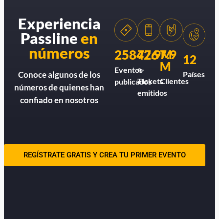
Experiencia
Passline
en
números
258426
77.9M
7.9
12
M
e-
Eventos
Países
Conoce algunos de los
Tickets
Clientes
publicados
números de quienes han
emitidos
confiado en nosotros
REGÍSTRATE GRATIS Y CREA TU PRIMER EVENTO