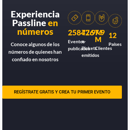
Experiencia
Passline
en
números
258426
77.9M
7.9
12
M
e-
Eventos
Países
Conoce algunos de los
Tickets
Clientes
publicados
números de quienes han
emitidos
confiado en nosotros
REGÍSTRATE GRATIS Y CREA TU PRIMER EVENTO