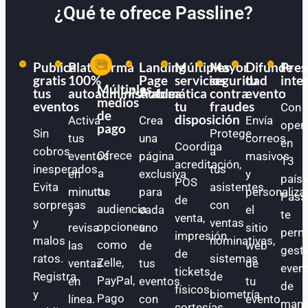
¿Qué te ofrece Passline?
Publica
Plataforma
Landing
Múltiples
Mayor
Difunde
Pres
gratis
100%
Page
servicios
seguridad
tu
inte
Múltiples
tus
autoadministrable
Automática
a
contra
evento
medios
eventos
tu
fraudes
Con
de
disposición
Activa
Crea
Envía
oper
pago
Sin
Protege
tus
una
correos
en
Coordina
cobros
a
Ofrece
eventos
página
masivos
13
acreditación,
inesperados.
tus
a
en
exclusiva
y
paíse
POS
Evita
asistentes
tu
minutos
para
personaliza
Pass
de
sorpresas
con
audiencia
y
cada
el
te
venta,
y
ventas
opciones
revisa
uno
sitio
perm
impresión
malos
nominativas,
como
las
de
web
gest
de
ratos.
sistemas
Zelle,
ventas
tus
de
even
tickets
Registra
de
PayPal,
en
eventos
tu
de
físicos,
y
biometría
Pago
línea.
con
evento.
mane
cortesías