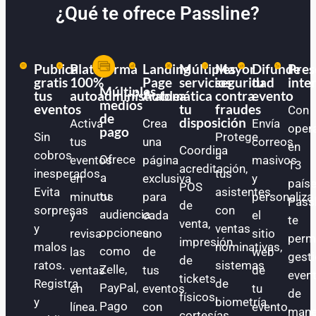
¿Qué te ofrece Passline?
Publica
Plataforma
Landing
Múltiples
Mayor
Difunde
Pres
gratis
100%
Page
servicios
seguridad
tu
inte
Múltiples
tus
autoadministrable
Automática
a
contra
evento
medios
eventos
tu
fraudes
Con
de
disposición
Activa
Crea
Envía
oper
pago
Sin
Protege
tus
una
correos
en
Coordina
cobros
a
Ofrece
eventos
página
masivos
13
acreditación,
inesperados.
tus
a
en
exclusiva
y
paíse
POS
Evita
asistentes
tu
minutos
para
personaliza
Pass
de
sorpresas
con
audiencia
y
cada
el
te
venta,
y
ventas
opciones
revisa
uno
sitio
perm
impresión
malos
nominativas,
como
las
de
web
gest
de
ratos.
sistemas
Zelle,
ventas
tus
de
even
tickets
Registra
de
PayPal,
en
eventos
tu
de
físicos,
y
biometría
Pago
línea.
con
evento.
mane
cortesías