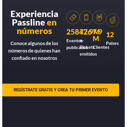
Experiencia
Passline
en
números
258426
77.9M
7.9
12
M
e-
Eventos
Países
Conoce algunos de los
Tickets
Clientes
publicados
números de quienes han
emitidos
confiado en nosotros
REGÍSTRATE GRATIS Y CREA TU PRIMER EVENTO