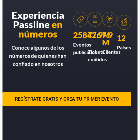
Experiencia
Passline
en
números
258426
77.9M
7.9
12
M
e-
Eventos
Países
Conoce algunos de los
Tickets
Clientes
publicados
números de quienes han
emitidos
confiado en nosotros
REGÍSTRATE GRATIS Y CREA TU PRIMER EVENTO