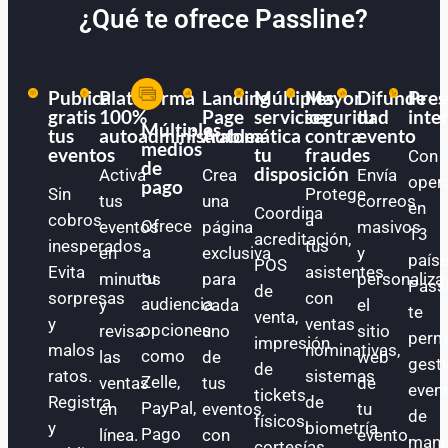
¿Qué te ofrece Passline?
Publica
Plataforma
Landing
Múltiples
Mayor
Difunde
Pres
gratis
100%
Page
servicios
seguridad
tu
inte
Múltiples
tus
autoadministrable
Automática
a
contra
evento
medios
eventos
tu
fraudes
Con
de
disposición
Activa
Crea
Envía
oper
pago
Sin
Protege
tus
una
correos
en
Coordina
cobros
a
Ofrece
eventos
página
masivos
13
acreditación,
inesperados.
tus
a
en
exclusiva
y
paíse
POS
Evita
asistentes
tu
minutos
para
personaliza
Pass
de
sorpresas
con
audiencia
y
cada
el
te
venta,
y
ventas
opciones
revisa
uno
sitio
perm
impresión
malos
nominativas,
como
las
de
web
gest
de
ratos.
sistemas
Zelle,
ventas
tus
de
even
tickets
Registra
de
PayPal,
en
eventos
tu
de
físicos,
y
biometría
Pago
línea.
con
evento.
mane
cortesías