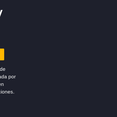
y
 de
ada por
en
ciones.