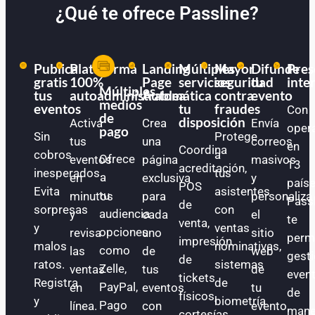
¿Qué te ofrece Passline?
Publica
Plataforma
Landing
Múltiples
Mayor
Difunde
Pres
gratis
100%
Page
servicios
seguridad
tu
inte
Múltiples
tus
autoadministrable
Automática
a
contra
evento
medios
eventos
tu
fraudes
Con
de
disposición
Activa
Crea
Envía
oper
pago
Sin
Protege
tus
una
correos
en
Coordina
cobros
a
Ofrece
eventos
página
masivos
13
acreditación,
inesperados.
tus
a
en
exclusiva
y
paíse
POS
Evita
asistentes
tu
minutos
para
personaliza
Pass
de
sorpresas
con
audiencia
y
cada
el
te
venta,
y
ventas
opciones
revisa
uno
sitio
perm
impresión
malos
nominativas,
como
las
de
web
gest
de
ratos.
sistemas
Zelle,
ventas
tus
de
even
tickets
Registra
de
PayPal,
en
eventos
tu
de
físicos,
y
biometría
Pago
línea.
con
evento.
mane
cortesías