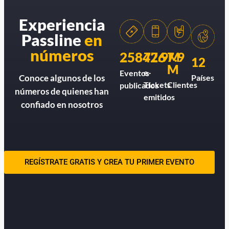
Experiencia
Passline
en
números
258426
77.9M
7.9
12
M
e-
Eventos
Países
Conoce algunos de los
Tickets
Clientes
publicados
números de quienes han
emitidos
confiado en nosotros
REGÍSTRATE GRATIS Y CREA TU PRIMER EVENTO