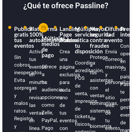
¿Qué te ofrece Passline?
Publica
Plataforma
Landing
Múltiples
Mayor
Difunde
Pres
gratis
100%
Page
servicios
seguridad
tu
inte
Múltiples
tus
autoadministrable
Automática
a
contra
evento
medios
eventos
tu
fraudes
Con
de
disposición
Activa
Crea
Envía
oper
pago
Sin
Protege
tus
una
correos
en
Coordina
cobros
a
Ofrece
eventos
página
masivos
13
acreditación,
inesperados.
tus
a
en
exclusiva
y
paíse
POS
Evita
asistentes
tu
minutos
para
personaliza
Pass
de
sorpresas
con
audiencia
y
cada
el
te
venta,
y
ventas
opciones
revisa
uno
sitio
perm
impresión
malos
nominativas,
como
las
de
web
gest
de
ratos.
sistemas
Zelle,
ventas
tus
de
even
tickets
Registra
de
PayPal,
en
eventos
tu
de
físicos,
y
biometría
Pago
línea.
con
evento.
mane
cortesías