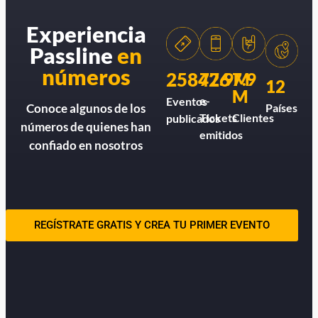
Experiencia
Passline
en
números
258426
77.9M
7.9
12
M
e-
Eventos
Países
Conoce algunos de los
Tickets
Clientes
publicados
números de quienes han
emitidos
confiado en nosotros
REGÍSTRATE GRATIS Y CREA TU PRIMER EVENTO