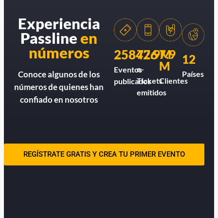
Experiencia
Passline
en
números
258426
77.9M
7.9
12
M
e-
Eventos
Países
Conoce algunos de los
Tickets
Clientes
publicados
números de quienes han
emitidos
confiado en nosotros
REGÍSTRATE GRATIS Y CREA TU PRIMER EVENTO