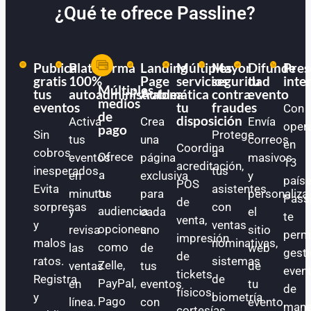
¿Qué te ofrece Passline?
Publica
Plataforma
Landing
Múltiples
Mayor
Difunde
Pres
gratis
100%
Page
servicios
seguridad
tu
inte
Múltiples
tus
autoadministrable
Automática
a
contra
evento
medios
eventos
tu
fraudes
Con
de
disposición
Activa
Crea
Envía
oper
pago
Sin
Protege
tus
una
correos
en
Coordina
cobros
a
Ofrece
eventos
página
masivos
13
acreditación,
inesperados.
tus
a
en
exclusiva
y
paíse
POS
Evita
asistentes
tu
minutos
para
personaliza
Pass
de
sorpresas
con
audiencia
y
cada
el
te
venta,
y
ventas
opciones
revisa
uno
sitio
perm
impresión
malos
nominativas,
como
las
de
web
gest
de
ratos.
sistemas
Zelle,
ventas
tus
de
even
tickets
Registra
de
PayPal,
en
eventos
tu
de
físicos,
y
biometría
Pago
línea.
con
evento.
mane
cortesías