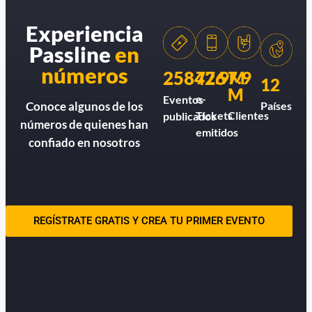
Experiencia
Passline
en
números
258426
77.9M
7.9
12
M
e-
Eventos
Países
Conoce algunos de los
Tickets
Clientes
publicados
números de quienes han
emitidos
confiado en nosotros
REGÍSTRATE GRATIS Y CREA TU PRIMER EVENTO