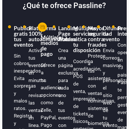
¿Qué te ofrece Passline?
Publica
Plataforma
Landing
Múltiples
Mayor
Difunde
Pres
gratis
100%
Page
servicios
seguridad
tu
inte
Múltiples
tus
autoadministrable
Automática
a
contra
evento
medios
eventos
tu
fraudes
Con
de
disposición
Activa
Crea
Envía
oper
pago
Sin
Protege
tus
una
correos
en
Coordina
cobros
a
Ofrece
eventos
página
masivos
13
acreditación,
inesperados.
tus
a
en
exclusiva
y
paíse
POS
Evita
asistentes
tu
minutos
para
personaliza
Pass
de
sorpresas
con
audiencia
y
cada
el
te
venta,
y
ventas
opciones
revisa
uno
sitio
perm
impresión
malos
nominativas,
como
las
de
web
gest
de
ratos.
sistemas
Zelle,
ventas
tus
de
even
tickets
Registra
de
PayPal,
en
eventos
tu
de
físicos,
y
biometría
Pago
línea.
con
evento.
mane
cortesías