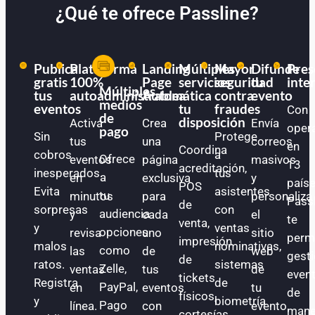
¿Qué te ofrece Passline?
Publica
Plataforma
Landing
Múltiples
Mayor
Difunde
Pres
gratis
100%
Page
servicios
seguridad
tu
inte
Múltiples
tus
autoadministrable
Automática
a
contra
evento
medios
eventos
tu
fraudes
Con
de
disposición
Activa
Crea
Envía
oper
pago
Sin
Protege
tus
una
correos
en
Coordina
cobros
a
Ofrece
eventos
página
masivos
13
acreditación,
inesperados.
tus
a
en
exclusiva
y
paíse
POS
Evita
asistentes
tu
minutos
para
personaliza
Pass
de
sorpresas
con
audiencia
y
cada
el
te
venta,
y
ventas
opciones
revisa
uno
sitio
perm
impresión
malos
nominativas,
como
las
de
web
gest
de
ratos.
sistemas
Zelle,
ventas
tus
de
even
tickets
Registra
de
PayPal,
en
eventos
tu
de
físicos,
y
biometría
Pago
línea.
con
evento.
mane
cortesías