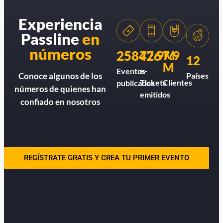
Experiencia
Passline
en
números
258426
77.9M
7.9
12
M
e-
Eventos
Países
Conoce algunos de los
Tickets
Clientes
publicados
números de quienes han
emitidos
confiado en nosotros
REGÍSTRATE GRATIS Y CREA TU PRIMER EVENTO