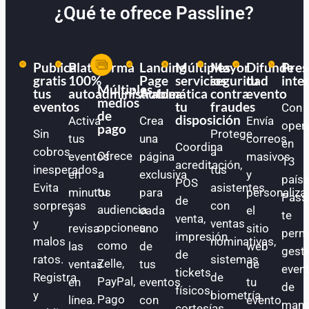
¿Qué te ofrece Passline?
Publica
Plataforma
Landing
Múltiples
Mayor
Difunde
Pres
gratis
100%
Page
servicios
seguridad
tu
inte
Múltiples
tus
autoadministrable
Automática
a
contra
evento
medios
eventos
tu
fraudes
Con
de
disposición
Activa
Crea
Envía
oper
pago
Sin
Protege
tus
una
correos
en
Coordina
cobros
a
Ofrece
eventos
página
masivos
13
acreditación,
inesperados.
tus
a
en
exclusiva
y
paíse
POS
Evita
asistentes
tu
minutos
para
personaliza
Pass
de
sorpresas
con
audiencia
y
cada
el
te
venta,
y
ventas
opciones
revisa
uno
sitio
perm
impresión
malos
nominativas,
como
las
de
web
gest
de
ratos.
sistemas
Zelle,
ventas
tus
de
even
tickets
Registra
de
PayPal,
en
eventos
tu
de
físicos,
y
biometría
Pago
línea.
con
evento.
mane
cortesías