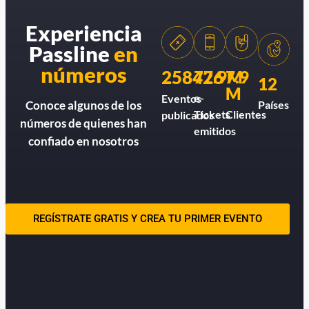
Experiencia
Passline
en
números
258426
77.9M
7.9
12
M
e-
Eventos
Países
Conoce algunos de los
Tickets
Clientes
publicados
números de quienes han
emitidos
confiado en nosotros
REGÍSTRATE GRATIS Y CREA TU PRIMER EVENTO