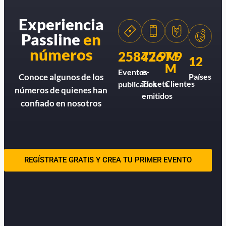
Experiencia
Passline
en
números
258426
77.9M
7.9
12
M
e-
Eventos
Países
Conoce algunos de los
Tickets
Clientes
publicados
números de quienes han
emitidos
confiado en nosotros
REGÍSTRATE GRATIS Y CREA TU PRIMER EVENTO