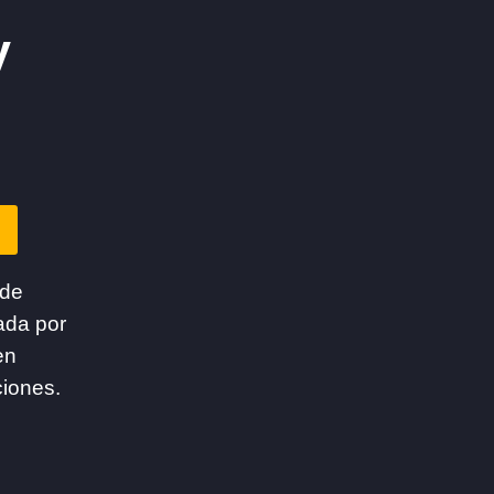
y
 de
ada por
en
ciones.