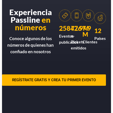
Experiencia
Passline
en
números
258426
77.9M
7.9
12
M
e-
Eventos
Países
Conoce algunos de los
Tickets
Clientes
publicados
números de quienes han
emitidos
confiado en nosotros
REGÍSTRATE GRATIS Y CREA TU PRIMER EVENTO