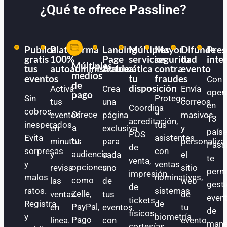
¿Qué te ofrece Passline?
Publica
Plataforma
Landing
Múltiples
Mayor
Difunde
Pres
gratis
100%
Page
servicios
seguridad
tu
inte
Múltiples
tus
autoadministrable
Automática
a
contra
evento
medios
eventos
tu
fraudes
Con
de
disposición
Activa
Crea
Envía
oper
pago
Sin
Protege
tus
una
correos
en
Coordina
cobros
a
Ofrece
eventos
página
masivos
13
acreditación,
inesperados.
tus
a
en
exclusiva
y
paíse
POS
Evita
asistentes
tu
minutos
para
personaliza
Pass
de
sorpresas
con
audiencia
y
cada
el
te
venta,
y
ventas
opciones
revisa
uno
sitio
perm
impresión
malos
nominativas,
como
las
de
web
gest
de
ratos.
sistemas
Zelle,
ventas
tus
de
even
tickets
Registra
de
PayPal,
en
eventos
tu
de
físicos,
y
biometría
Pago
línea.
con
evento.
mane
cortesías