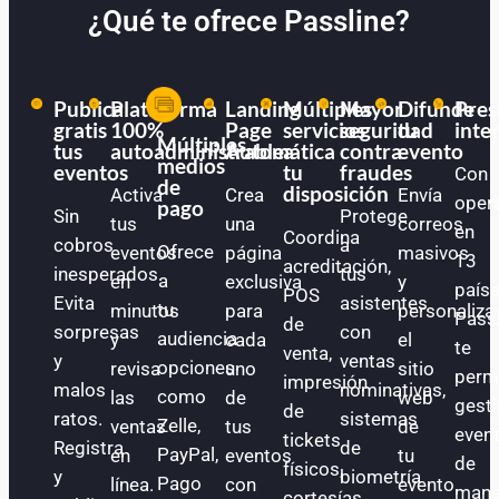
¿Qué te ofrece Passline?
Publica
Plataforma
Landing
Múltiples
Mayor
Difunde
Pres
gratis
100%
Page
servicios
seguridad
tu
inte
Múltiples
tus
autoadministrable
Automática
a
contra
evento
medios
eventos
tu
fraudes
Con
de
disposición
Activa
Crea
Envía
oper
pago
Sin
Protege
tus
una
correos
en
Coordina
cobros
a
Ofrece
eventos
página
masivos
13
acreditación,
inesperados.
tus
a
en
exclusiva
y
paíse
POS
Evita
asistentes
tu
minutos
para
personaliza
Pass
de
sorpresas
con
audiencia
y
cada
el
te
venta,
y
ventas
opciones
revisa
uno
sitio
perm
impresión
malos
nominativas,
como
las
de
web
gest
de
ratos.
sistemas
Zelle,
ventas
tus
de
even
tickets
Registra
de
PayPal,
en
eventos
tu
de
físicos,
y
biometría
Pago
línea.
con
evento.
mane
cortesías