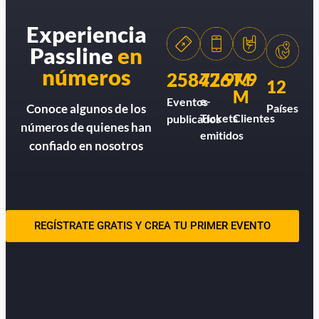
Experiencia
Passline
en
números
258426
77.9M
7.9
12
M
e-
Eventos
Países
Conoce algunos de los
Tickets
Clientes
publicados
números de quienes han
emitidos
confiado en nosotros
REGÍSTRATE GRATIS Y CREA TU PRIMER EVENTO