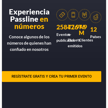
Experiencia
Passline
en
números
258426
77.9M
7.9
12
M
e-
Eventos
Países
Conoce algunos de los
Tickets
Clientes
publicados
números de quienes han
emitidos
confiado en nosotros
REGÍSTRATE GRATIS Y CREA TU PRIMER EVENTO