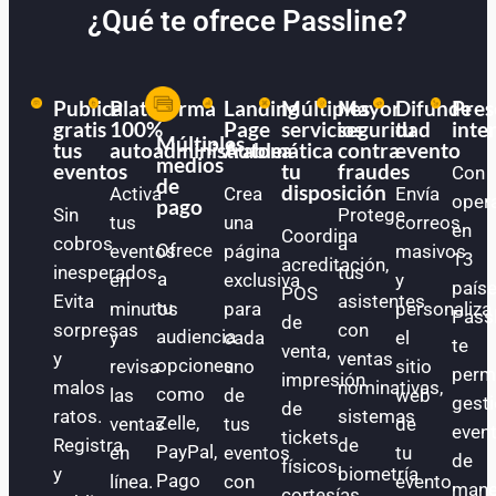
¿Qué te ofrece Passline?
Publica
Plataforma
Landing
Múltiples
Mayor
Difunde
Pres
gratis
100%
Page
servicios
seguridad
tu
inte
Múltiples
tus
autoadministrable
Automática
a
contra
evento
medios
eventos
tu
fraudes
Con
de
disposición
Activa
Crea
Envía
oper
pago
Sin
Protege
tus
una
correos
en
Coordina
cobros
a
Ofrece
eventos
página
masivos
13
acreditación,
inesperados.
tus
a
en
exclusiva
y
paíse
POS
Evita
asistentes
tu
minutos
para
personaliza
Pass
de
sorpresas
con
audiencia
y
cada
el
te
venta,
y
ventas
opciones
revisa
uno
sitio
perm
impresión
malos
nominativas,
como
las
de
web
gest
de
ratos.
sistemas
Zelle,
ventas
tus
de
even
tickets
Registra
de
PayPal,
en
eventos
tu
de
físicos,
y
biometría
Pago
línea.
con
evento.
mane
cortesías