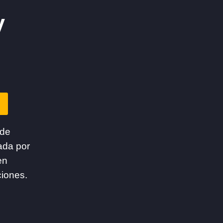
y
 de
ada por
en
ciones.