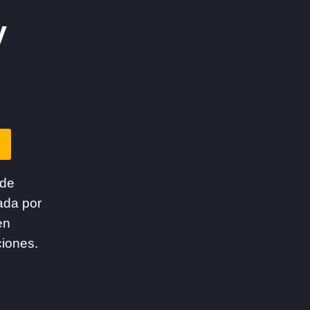
y
 de
ada por
en
ciones.