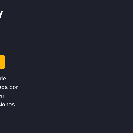
y
 de
ada por
en
ciones.