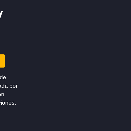
y
 de
ada por
en
ciones.