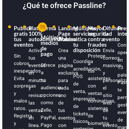
¿Qué te ofrece Passline?
Publica
Plataforma
Landing
Múltiples
Mayor
Difunde
Pres
gratis
100%
Page
servicios
seguridad
tu
inte
Múltiples
tus
autoadministrable
Automática
a
contra
evento
medios
eventos
tu
fraudes
Con
de
disposición
Activa
Crea
Envía
oper
pago
Sin
Protege
tus
una
correos
en
Coordina
cobros
a
Ofrece
eventos
página
masivos
13
acreditación,
inesperados.
tus
a
en
exclusiva
y
paíse
POS
Evita
asistentes
tu
minutos
para
personaliza
Pass
de
sorpresas
con
audiencia
y
cada
el
te
venta,
y
ventas
opciones
revisa
uno
sitio
perm
impresión
malos
nominativas,
como
las
de
web
gest
de
ratos.
sistemas
Zelle,
ventas
tus
de
even
tickets
Registra
de
PayPal,
en
eventos
tu
de
físicos,
y
biometría
Pago
línea.
con
evento.
mane
cortesías