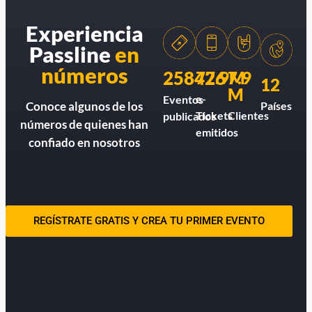
Experiencia
Passline
en
números
258426
77.9M
7.9
12
M
e-
Eventos
Países
Conoce algunos de los
Tickets
Clientes
publicados
números de quienes han
emitidos
confiado en nosotros
REGÍSTRATE GRATIS Y CREA TU PRIMER EVENTO